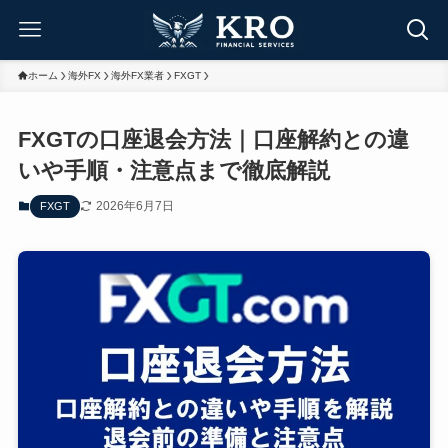
ホーム
海外FX
海外FX業者
FXGT
FXGTの口座退会方法｜口座解約との違
いや手順・注意点まで徹底解説
2026年6月7日
FXGT