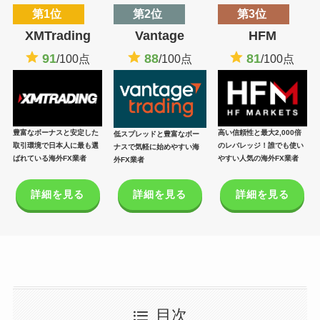
第1位
第2位
第3位
XMTrading
Vantage
HFM
91
88
81
/100点
/100点
/100点
豊富なボーナスと安定した
高い信頼性と最大2,000倍
低スプレッドと豊富なボー
取引環境で日本人に最も選
のレバレッジ！誰でも使い
ナスで気軽に始めやすい海
ばれている海外FX業者
やすい人気の海外FX業者
外FX業者
詳細を見る
詳細を見る
詳細を見る
目次