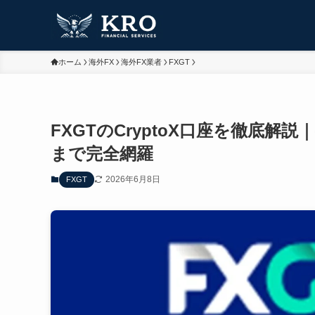
ホーム
海外FX
海外FX業者
FXGT
FXGTのCryptoX口座を徹底
まで完全網羅
2026年6月8日
FXGT