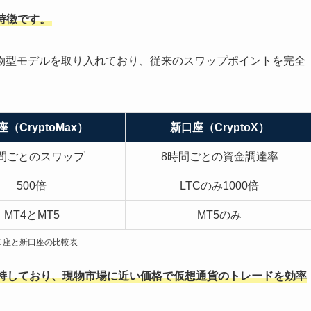
が特徴です。
物型モデルを取り入れており、従来のスワップポイントを完全
（CryptoMax）
新口座（CryptoX）
間ごとのスワップ
8時間ごとの資金調達率
500倍
LTCのみ1000倍
MT4とMT5
MT5のみ
口座と新口座の比較表
持しており、現物市場に近い価格で仮想通貨のトレードを効率