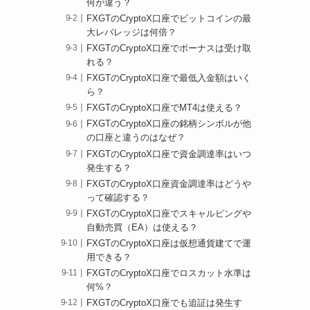
何が違う？
FXGTのCryptoX口座でビットコインの最
大レバレッジは何倍？
FXGTのCryptoX口座でボーナスは受け取
れる？
FXGTのCryptoX口座で最低入金額はいく
ら？
FXGTのCryptoX口座でMT4は使える？
FXGTのCryptoX口座の銘柄シンボルが他
の口座と違うのはなぜ？
FXGTのCryptoX口座で資金調達率はいつ
発生する？
FXGTのCryptoX口座資金調達率はどうや
って確認する？
FXGTのCryptoX口座でスキャルピングや
自動売買（EA）は使える？
FXGTのCryptoX口座は仮想通貨建てで運
用できる？
FXGTのCryptoX口座でロスカット水準は
何%？
FXGTのCryptoX口座でも追証は発生す