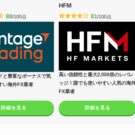
HFM
88
81
/100点
/100点
高い信頼性と最大2,000倍のレバレ
ドと豊富なボーナスで気
ッジ！誰でも使いやすい人気の海
すい海外FX業者
FX業者
詳細を見る
詳細を見る