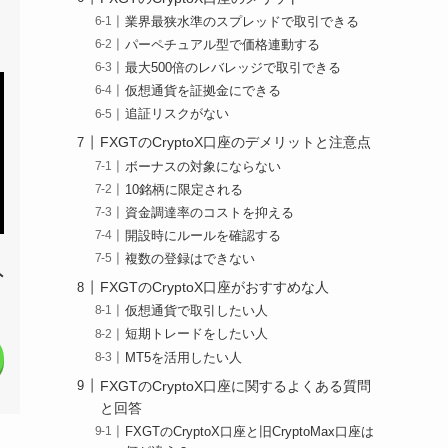
業界最狭水準のスプレッドで取引できる
パーペチュアル型で価格連動する
最大500倍のレバレッジで取引できる
仮想通貨を証拠金にできる
追証リスクがない
FXGTのCryptoX口座のデメリットと注意点
ボーナスの対象にならない
10銘柄に限定される
資金調達率のコストを抑える
開設時にルールを確認する
複数の登録はできない
外
FXGTのCryptoX口座がおすすめな人
仮想通貨で取引したい人
短期トレードをしたい人
MT5を活用したい人
FXGTのCryptoX口座に関するよくある質問
と回答
FXGTのCryptoX口座と旧CryptoMax口座は