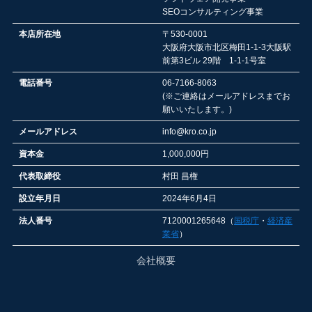
SEOコンサルティング事業
本店所在地
〒530-0001
大阪府大阪市北区梅田1-1-3大阪駅
前第3ビル 29階 1-1-1号室
電話番号
06-7166-8063
(※ご連絡はメールアドレスまでお
願いいたします。)
メールアドレス
info@kro.co.jp
資本金
1,000,000円
代表取締役
村田 昌権
設立年月日
2024年6月4日
法人番号
7120001265648（
国税庁
・
経済産
業省
）
会社概要