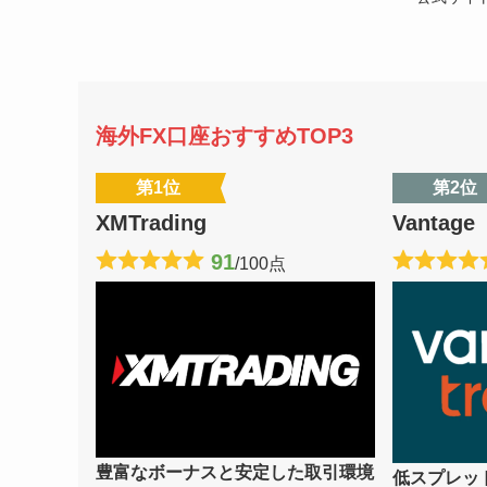
海外FX口座おすすめTOP3
第1位
第2位
XMTrading
Vantage
91
/100点
豊富なボーナスと安定した取引環境
低スプレッ