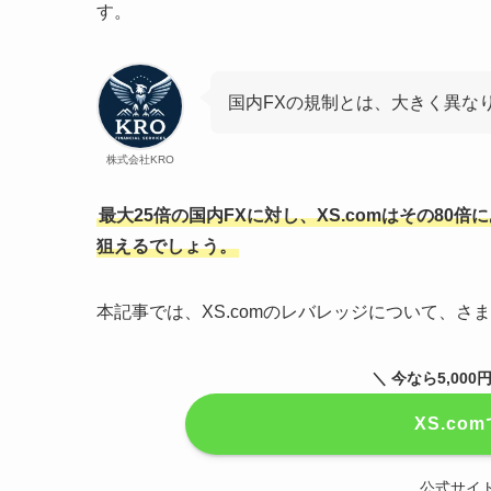
す。
国内FXの規制とは、大きく異な
株式会社KRO
最大25倍の国内FXに対し、XS.comはその80
狙えるでしょう。
本記事では、XS.comのレバレッジについて、さ
＼ 今なら5,00
XS.c
公式サイ