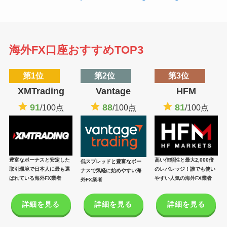
海外FX口座おすすめTOP3
第1位
第2位
第3位
XMTrading
Vantage
HFM
91
88
81
/100点
/100点
/100点
豊富なボーナスと安定した
高い信頼性と最大2,000倍
低スプレッドと豊富なボー
取引環境で日本人に最も選
のレバレッジ！誰でも使い
ナスで気軽に始めやすい海
ばれている海外FX業者
やすい人気の海外FX業者
外FX業者
詳細を見る
詳細を見る
詳細を見る