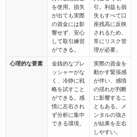
を使用。損失
引。利益も損
が出ても実際
失もすべて口
の資金には影
座残高に反映
響せず、安心
されるため、
して取引練習
常にリスク管
ができる。
理が必要。
心理的な要素
金銭的なプレ
実際の資金を
ッシャーがな
動かす緊張感
く、冷静に戦
が伴い、感情
略を試すこと
の揺れが判断
ができる。感
に影響するこ
情に左右され
ともある。メ
ず分析に集中
ンタルの強さ
できる環境。
が結果を左右
しやすい。