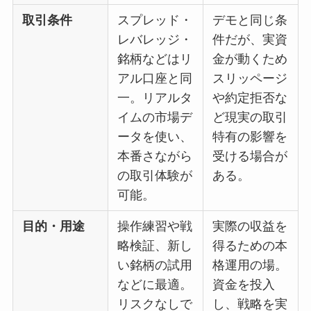
取引条件
スプレッド・
デモと同じ条
レバレッジ・
件だが、実資
銘柄などはリ
金が動くため
アル口座と同
スリッページ
一。リアルタ
や約定拒否な
イムの市場デ
ど現実の取引
ータを使い、
特有の影響を
本番さながら
受ける場合が
の取引体験が
ある。
可能。
目的・用途
操作練習や戦
実際の収益を
略検証、新し
得るための本
い銘柄の試用
格運用の場。
などに最適。
資金を投入
リスクなしで
し、戦略を実