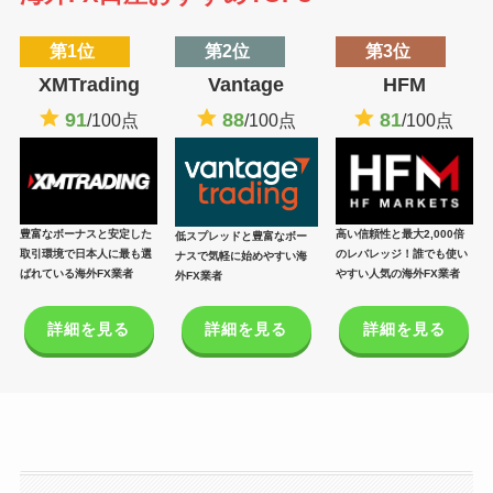
第1位
第2位
第3位
XMTrading
Vantage
HFM
91
88
81
/100点
/100点
/100点
豊富なボーナスと安定した
高い信頼性と最大2,000倍
低スプレッドと豊富なボー
取引環境で日本人に最も選
のレバレッジ！誰でも使い
ナスで気軽に始めやすい海
ばれている海外FX業者
やすい人気の海外FX業者
外FX業者
詳細を見る
詳細を見る
詳細を見る