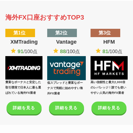
海外FX口座おすすめTOP3
第1位
第2位
第3位
XMTrading
Vantage
HFM
91
88
81
/100点
/100点
/100点
豊富なボーナスと安定した
高い信頼性と最大2,000倍
低スプレッドと豊富なボー
取引環境で日本人に最も選
のレバレッジ！誰でも使い
ナスで気軽に始めやすい海
ばれている海外FX業者
やすい人気の海外FX業者
外FX業者
詳細を見る
詳細を見る
詳細を見る